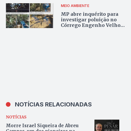
MEIO AMBIENTE
MP abre inquérito para
investigar poluição no
Córrego Engenho Velho
em Araguaína após JBS
ser autuada pela
prefeitura
NOTÍCIAS RELACIONADAS
NOTÍCIAS
Morre Israel Siqueira de Abreu