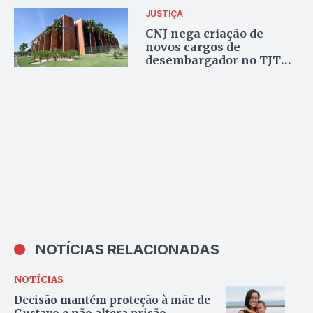
TJTO receberam R$ 1,7
JUSTIÇA
milhão em 2025
CNJ nega criação de
novos cargos de
desembargador no TJTO
por baixa produtividade
NOTÍCIAS RELACIONADAS
NOTÍCIAS
Decisão mantém proteção à mãe de