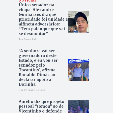
NOTÍCIAS
Único senador na
chapa, Alexandre
Guimarães diz que
prioridade foi unidade e
alfineta adversários:
“Tem palanque que vai
se desmontar”
Por Samir Leão
“A senhora vai ser
governadora deste
Estado, e eu vou ser
senador pelo
Tocantins”, afirma
Ronaldo Dimas ao
declarar apoio a
Dorinha
Por Rozeane Feitosa
Amélio diz que projeto
pessoal “somou” ao de
Vicentinho e defende