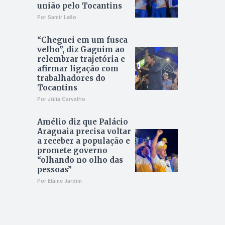
união pelo Tocantins
Por Samir Leão
“Cheguei em um fusca
velho”, diz Gaguim ao
relembrar trajetória e
afirmar ligação com
trabalhadores do
Tocantins
Por Júlia Carvalho
Amélio diz que Palácio
Araguaia precisa voltar
a receber a população e
promete governo
“olhando no olho das
pessoas”
Por Elâine Jardim