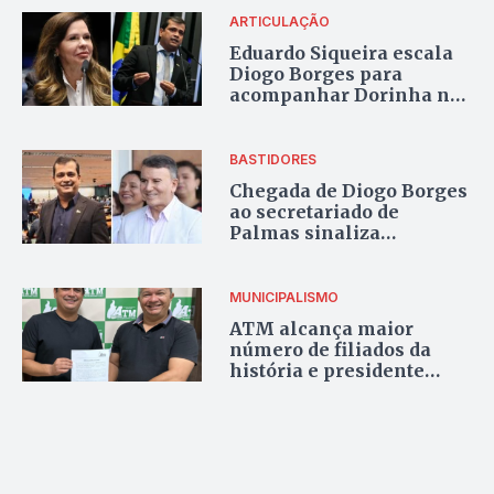
estadual
ARTICULAÇÃO
Eduardo Siqueira escala
Diogo Borges para
acompanhar Dorinha no
sudeste do estado
BASTIDORES
Chegada de Diogo Borges
ao secretariado de
Palmas sinaliza
mudanças na gestão de
Eduardo Siqueira
MUNICIPALISMO
ATM alcança maior
número de filiados da
história e presidente
Diogo Borges avalia
gestão