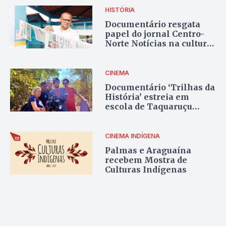
Gramado
HISTÓRIA
Documentário resgata
papel do jornal Centro-
Norte Notícias na cultura
de Pedro Afonso
CINEMA
Documentário ‘Trilhas da
História’ estreia em
escola de Taquaruçu
Grande
CINEMA INDÍGENA
Palmas e Araguaína
recebem Mostra de
Culturas Indígenas