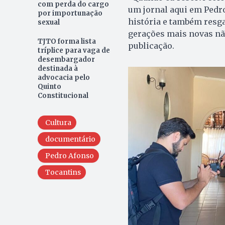
com perda do cargo
um jornal aqui em Pedro
por importunação
história e também resga
sexual
gerações mais novas nã
TJTO forma lista
publicação.
tríplice para vaga de
desembargador
destinada à
advocacia pelo
Quinto
Constitucional
Cultura
documentário
Pedro Afonso
Tocantins