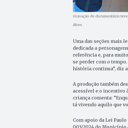
Gravação do documentário teve
Alves
Uma das seções mais le
dedicada a personagens
referência e, para muit
se perder com o tempo. 
história continua”, diz 
A produção também dest
acessível e o incentivo 
criança comenta: “Enqua
tá vivendo aquilo que vo
Com apoio da Lei Paulo
003/2024 do Município 