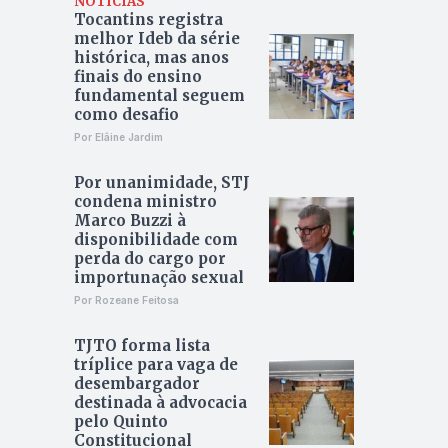
NOTÍCIAS
Tocantins registra
melhor Ideb da série
histórica, mas anos
finais do ensino
fundamental seguem
como desafio
Por Elâine Jardim
Por unanimidade, STJ
condena ministro
Marco Buzzi à
disponibilidade com
perda do cargo por
importunação sexual
Por Rozeane Feitosa
TJTO forma lista
tríplice para vaga de
desembargador
destinada à advocacia
pelo Quinto
Constitucional