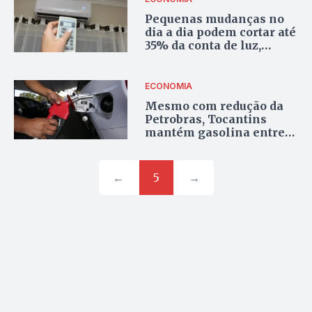
Pequenas mudanças no
dia a dia podem cortar até
35% da conta de luz,
alerta especialista
ECONOMIA
Mesmo com redução da
Petrobras, Tocantins
mantém gasolina entre
as mais caras do país
←
5
→