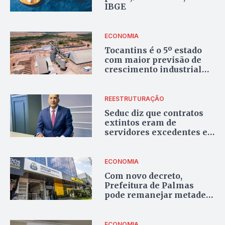
IBGE
ECONOMIA
Tocantins é o 5º estado
com maior previsão de
crescimento industrial
em 2025, aponta Banco do
Brasil
REESTRUTURAÇÃO
Seduc diz que contratos
extintos eram de
servidores excedentes e
que medida vai
economizar mais de R$ 2
milhões por mês
ECONOMIA
Com novo decreto,
Prefeitura de Palmas
pode remanejar metade
dos recursos próprios
para qualquer área até
2026
ECONOMIA