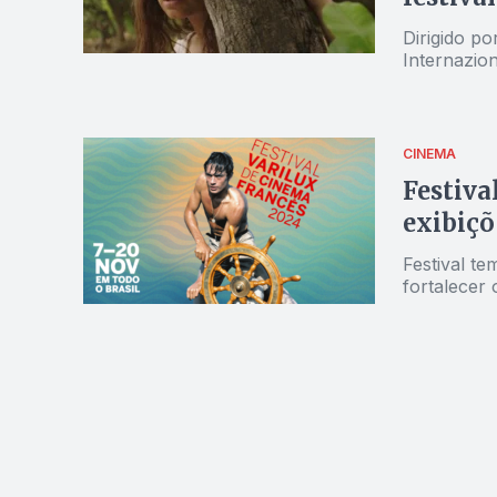
Dirigido po
Internazion
CINEMA
Festiva
exibiçõ
Festival t
fortalecer 