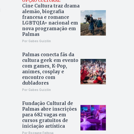
OPÇÃO CULTURAL
Cine Cultura traz drama
l
alemão, biografia
francesa e romance
LGBTQIA+ nacional em
nova programação em
Palmas
Por Gabes Guizilin
Palmas conecta fãs da
cultura geek em evento
com games, K-Pop,
animes, cosplay e
encontro com
dubladores
Por Gabes Guizilin
Fundação Cultural de
Palmas abre inscrições
para 682 vagas em
cursos gratuitos de
iniciação artística
Por Rozeane Feitosa