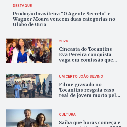
DESTAQUE
Produção brasileira “O Agente Secreto” e
Wagner Moura vencem duas categorias no
Globo de Ouro
2026
Cineasta do Tocantins
Eva Pereira conquista
vaga em comissão que
define filme brasileiro
para o Oscar
UM CERTO JOÃO SILVINO
Filme gravado no
Tocantins resgata caso
real de jovem morto pela
ditadura em Natividade
CULTURA
Saiba que horas começa e