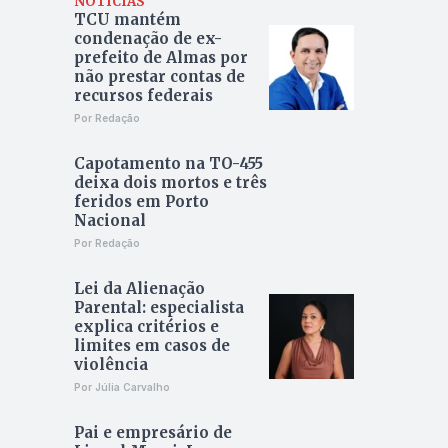
NOTÍCIAS
TCU mantém
condenação de ex-
prefeito de Almas por
não prestar contas de
recursos federais
Por Redação
Capotamento na TO-455
deixa dois mortos e três
feridos em Porto
Nacional
Por Redação
Lei da Alienação
Parental: especialista
explica critérios e
limites em casos de
violência
Por Júlia Carvalho
Pai e empresário de