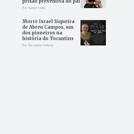
prisão preventiva do pai
Por Samir Leão
Morre Israel Siqueira
de Abreu Campos, um
dos pioneiros na
história do Tocantins
Por Rozeane Feitosa