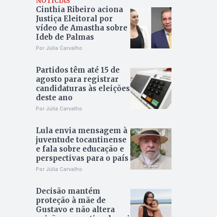
NOTÍCIAS
Cinthia Ribeiro aciona
Justiça Eleitoral por
vídeo de Amastha sobre
Ideb de Palmas
Por Júlia Carvalho
Partidos têm até 15 de
agosto para registrar
candidaturas às eleições
deste ano
e
Por Júlia Carvalho
Lula envia mensagem à
juventude tocantinense
e fala sobre educação e
perspectivas para o país
Por Júlia Carvalho
Decisão mantém
proteção à mãe de
Gustavo e não altera