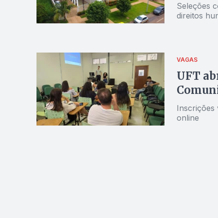
Seleções c
direitos hu
VAGAS
UFT abr
Comuni
Inscrições 
online