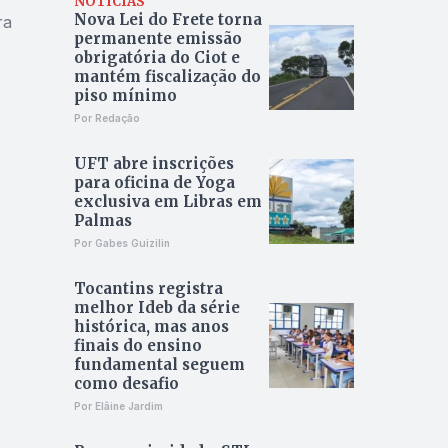
NOTÍCIAS
Nova Lei do Frete torna
ra
permanente emissão
obrigatória do Ciot e
mantém fiscalização do
piso mínimo
Por Redação
UFT abre inscrições
para oficina de Yoga
exclusiva em Libras em
Palmas
Por Gabes Guizilin
Tocantins registra
melhor Ideb da série
histórica, mas anos
finais do ensino
fundamental seguem
como desafio
Por Elâine Jardim