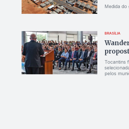
Medida do 
BRASÍLIA
Wanderl
propos
Tocantins 
selecionad
pelos munic