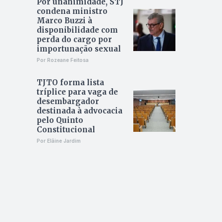
Por unanimidade, STJ
condena ministro
Marco Buzzi à
disponibilidade com
perda do cargo por
importunação sexual
Por Rozeane Feitosa
TJTO forma lista
tríplice para vaga de
desembargador
destinada à advocacia
pelo Quinto
Constitucional
Por Elâine Jardim