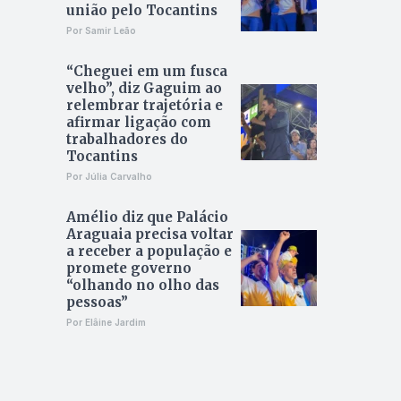
união pelo Tocantins
Por Samir Leão
“Cheguei em um fusca
velho”, diz Gaguim ao
relembrar trajetória e
afirmar ligação com
trabalhadores do
Tocantins
Por Júlia Carvalho
Amélio diz que Palácio
Araguaia precisa voltar
a receber a população e
promete governo
“olhando no olho das
pessoas”
Por Elâine Jardim