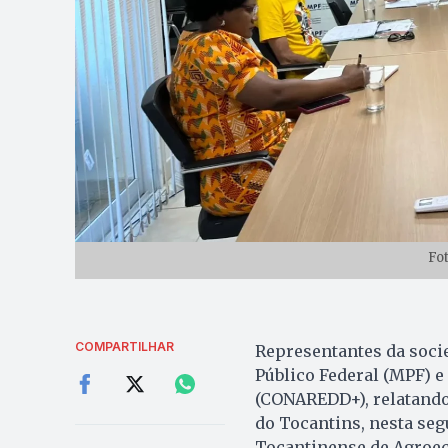
Fo
COMPARTILHAR
Representantes da soci
Público Federal (MPF) 
(CONAREDD+), relatando
do Tocantins, nesta segu
Tocantinense de Agroec