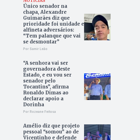
NOTÍCIAS
Único senador na
chapa, Alexandre
Guimarães diz que
prioridade foi unidade e
alfineta adversários:
“Tem palanque que vai
se desmontar”
Por Samir Leão
“A senhora vai ser
governadora deste
Estado, e eu vou ser
senador pelo
Tocantins”, afirma
Ronaldo Dimas ao
declarar apoio a
Dorinha
Por Rozeane Feitosa
Amélio diz que projeto
pessoal “somou” ao de
Vicentinho e defende