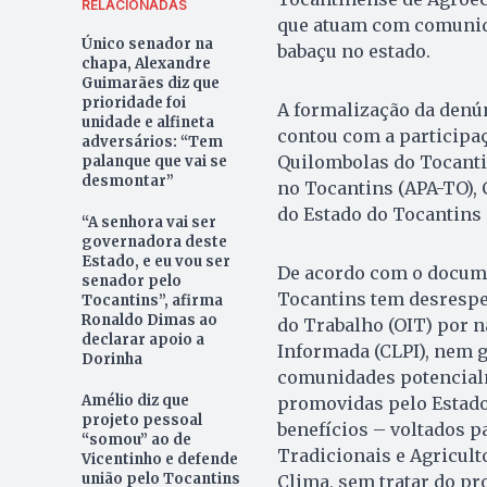
RELACIONADAS
que atuam com comunida
Único senador na
babaçu no estado.
chapa, Alexandre
Guimarães diz que
prioridade foi
A formalização da denú
unidade e alfineta
contou com a participa
adversários: “Tem
Quilombolas do Tocanti
palanque que vai se
desmontar”
no Tocantins (APA-TO), 
do Estado do Tocantins 
“A senhora vai ser
governadora deste
Estado, e eu vou ser
De acordo com o docum
senador pelo
Tocantins tem desrespe
Tocantins”, afirma
Ronaldo Dimas ao
do Trabalho (OIT) por n
declarar apoio a
Informada (CLPI), nem g
Dorinha
comunidades potencialm
Amélio diz que
promovidas pelo Estado
projeto pessoal
benefícios – voltados 
“somou” ao de
Tradicionais e Agricult
Vicentinho e defende
união pelo Tocantins
Clima, sem tratar do p