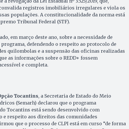
 a revogação da Lei Estadual nº 3.525/2019, que,
onvalida registros imobiliários irregulares e viola os
dessas populações. A constitucionalidade da norma está
premo Tribunal Federal (STF).
ado, em março deste ano, sobre a necessidade de
 programa, defendendo o respeito ao protocolo de
es quilombolas e a suspensão das oficinas realizadas
é que as informações sobre o REDD+ fossem
cessível e completa.
Opção Tocantins
, a Secretaria de Estado do Meio
dricos (Semarh) declarou que o programa
 do Tocantins está sendo desenvolvido com
o e respeito aos direitos das comunidades
afirmou que o processo de CLPI está em curso “de forma