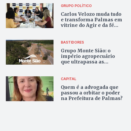
Gaguim
GRUPO POLÍTICO
Carlos Velozo muda tudo
e transforma Palmas em
vitrine do Agir e da fé
evangélica
BASTIDORES
Grupo Monte Sião: o
império agropecuário
que ultrapassa as
porteiras e domina os
bastidores da política
tocantinense
CAPITAL
Quem é a advogada que
passou a orbitar o poder
na Prefeitura de Palmas?