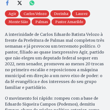
Agir
Carlos Velozo
Dorinha
Laurez
Monte Sião
Palmas
Pastor Amarildo
A interinidade de Carlos Eduardo Batista Velozo à
frente da Prefeitura de Palmas mal completou três
semanas e já provocou um terremoto político. O
pastor, filiado ao quase inexpressivo Agir, partido
que não elegeu um deputado federal sequer em
2022, nem senador, promoveu ao menos 20 trocas
no primeiro escalão e reposicionou a máquina
municipal em direção a um novo eixo de poder: o
da fé evangélica e dos interesses do seu grupo
familiar e partidário.
O movimento foi rápido: rompeu com a base de
Eduardo Siqueira Campos (Podemos), demitiu
figuras-chave do núcleo político anterior, como