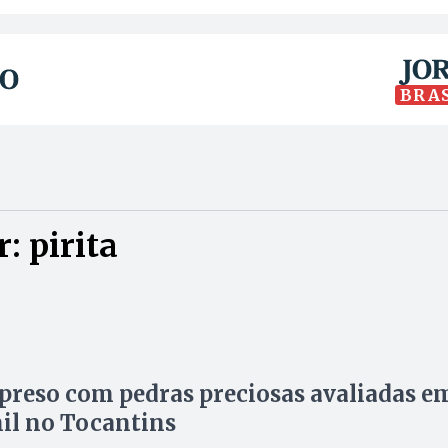
BRA
: pirita
 preso com pedras preciosas avaliadas e
il no Tocantins