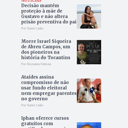
NOTÍCIAS
Decisão mantém
proteção à mãe de
Gustavo e não altera
prisão preventiva do pai
Por Samir Leão
Morre Israel Siqueira
de Abreu Campos, um
dos pioneiros na
história do Tocantins
Por Rozeane Feitosa
Ataídes assina
compromisso de não
usar fundo eleitoral
nem empregar parentes
no governo
Por Samir Leão
Iphan oferece cursos
gratuitos com