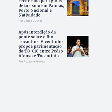
certificado para guias
de turismo em Palmas,
Porto Nacional e
Natividade
Por Gabes Guizilin
Após interdição da
ponte sobre o Rio
Tocantins, Vicentinho
propõe pavimentação
da TO-010 entre Pedro
Afonso e Tocantínia
Por Rozeane Feitosa