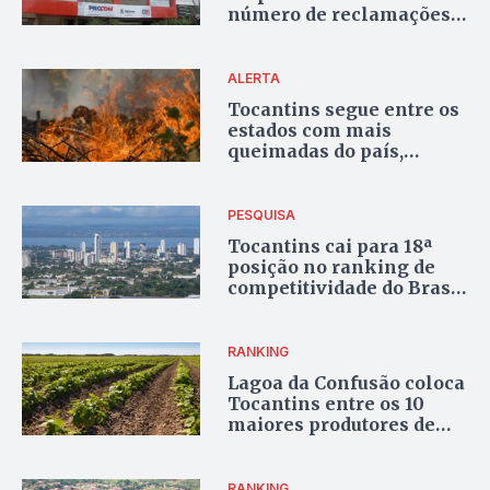
número de reclamações
no Procon do Tocantins
ALERTA
Tocantins segue entre os
estados com mais
queimadas do país,
mesmo com queda de
42%
PESQUISA
Tocantins cai para 18ª
posição no ranking de
competitividade do Brasil
em 2025
RANKING
Lagoa da Confusão coloca
Tocantins entre os 10
maiores produtores de
feijão do Brasil
RANKING