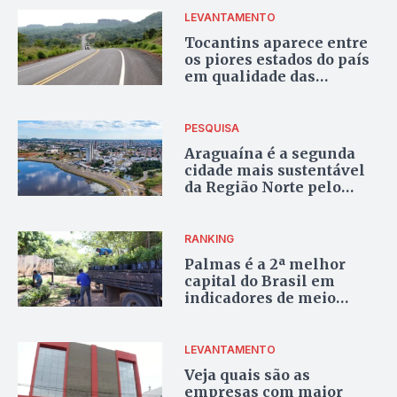
LEVANTAMENTO
Tocantins aparece entre
os piores estados do país
em qualidade das
rodovias e ocupa a 24ª
posição em ranking
nacional
PESQUISA
Araguaína é a segunda
cidade mais sustentável
da Região Norte pelo
terceiro ano seguido,
aponta levantamento
RANKING
Palmas é a 2ª melhor
capital do Brasil em
indicadores de meio
ambiente
LEVANTAMENTO
Veja quais são as
empresas com maior