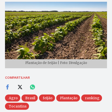
Plantação de feijão | Foto: Divulgação
COMPARTILHAR
Agro
Brasil
feijão
Plantação
ranking
Tocantins