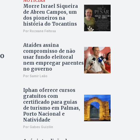
NOTÍCIAS
Morre Israel Siqueira
de Abreu Campos, um
dos pioneiros na
história do Tocantins
Por Rozeane Feitosa
Ataídes assina
compromisso de não
ro
usar fundo eleitoral
nem empregar parentes
no governo
Por Samir Leão
Iphan oferece cursos
gratuitos com
certificado para guias
de turismo em Palmas,
Porto Nacional e
Natividade
Por Gabes Guizilin