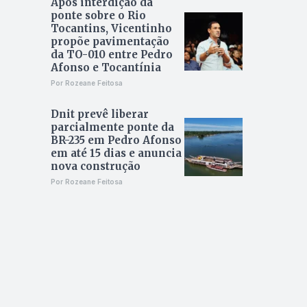
Após interdição da
ponte sobre o Rio
Tocantins, Vicentinho
propõe pavimentação
da TO-010 entre Pedro
Afonso e Tocantínia
Por Rozeane Feitosa
Dnit prevê liberar
parcialmente ponte da
BR-235 em Pedro Afonso
em até 15 dias e anuncia
nova construção
Por Rozeane Feitosa