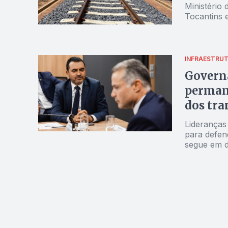
Ministério
Tocantins 
INFRAESTRU
Governa
permanê
dos tra
Lideranças
para defen
segue em d