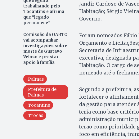
que seguirá
Jandir Cardoso de Vasco
trabalhando pelo
Habitação; Sérgio Vieir
Tocantins e afirma
que “legado
Governo.
permanece”
Comissão da OABTO
Foram nomeados Fábio B
vai acompanhar
Orçamento e Licitações;
investigações sobre
Secretaria de Infraestru
morte de Gustavo
Veloso e prestar
executiva, designada pa
apoio à família
Habitação. O cargo de s
nomeado até o fechamen
Palmas
Segundo a prefeitura, a
Prefeitura de
Palmas
fortalecer o alinhament
da gestão para atender
Tocantins
teria como base critéri
Trocas
administração municipal
terão como prioridade g
foco em eficiência, tra