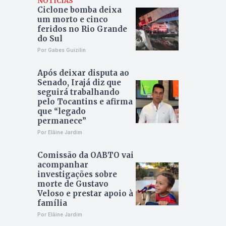
NOTÍCIAS
Ciclone bomba deixa
um morto e cinco
feridos no Rio Grande
do Sul
Por Gabes Guizilin
Após deixar disputa ao
Senado, Irajá diz que
seguirá trabalhando
pelo Tocantins e afirma
que “legado
permanece”
Por Elâine Jardim
Comissão da OABTO vai
acompanhar
investigações sobre
morte de Gustavo
Veloso e prestar apoio à
família
Por Elâine Jardim