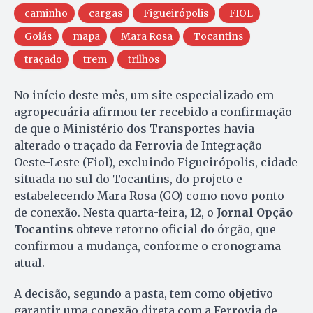
caminho
cargas
Figueirópolis
FIOL
Goiás
mapa
Mara Rosa
Tocantins
traçado
trem
trilhos
No início deste mês, um site especializado em
agropecuária afirmou ter recebido a confirmação
de que o Ministério dos Transportes havia
alterado o traçado da Ferrovia de Integração
Oeste-Leste (Fiol), excluindo Figueirópolis, cidade
situada no sul do Tocantins, do projeto e
estabelecendo Mara Rosa (GO) como novo ponto
de conexão. Nesta quarta-feira, 12, o
Jornal Opção
Tocantins
obteve retorno oficial do órgão, que
confirmou a mudança, conforme o cronograma
atual.
A decisão, segundo a pasta, tem como objetivo
garantir uma conexão direta com a Ferrovia de