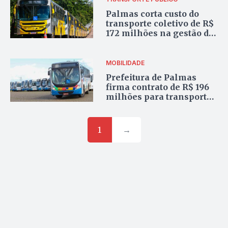
Palmas corta custo do
transporte coletivo de R$
172 milhões na gestão de
Cinthia para R$ 153
milhões com Eduardo
MOBILIDADE
Prefeitura de Palmas
firma contrato de R$ 196
milhões para transporte
público em meio a
débitos com empresa
anterior
1
→