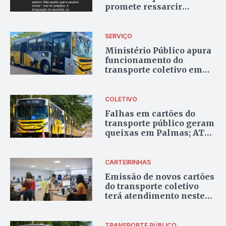
promete ressarcir
usuários e responsabiliza
empresas
SERVIÇO
Ministério Público apura
funcionamento do
transporte coletivo em
Palmas após queixas de
usuários
COLETIVO
Falhas em cartões do
transporte público geram
queixas em Palmas; ATCP
diz que sistema está em
fase de adaptação
CARTEIRINHAS
Emissão de novos cartões
do transporte coletivo
terá atendimento neste
fim de semana em
Palmas
TRANSPORTE PÚBLICO