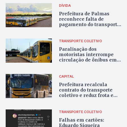
DÍVIDA
Prefeitura de Palmas
reconhece falta de
pagamento do transporte
público em 2025 e
formaliza dívida de R$
21,8 milhões
TRANSPORTE COLETIVO
Paralisação dos
motoristas interrompe
circulação de ônibus em
Araguaína
CAPITAL
Prefeitura recalcula
contrato do transporte
coletivo e reduz frota e
tarifa técnica em Palmas
TRANSPORTE COLETIVO
Falhas em cartões:
Eduardo Siqueira