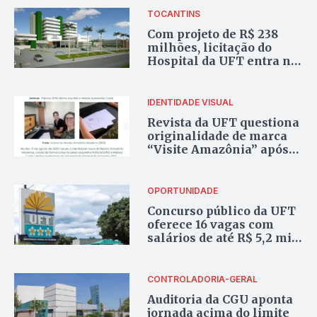
TOCANTINS
Com projeto de R$ 238
milhões, licitação do
Hospital da UFT entra na
pauta do TCU após
representação de
empresa
IDENTIDADE VISUAL
Revista da UFT questiona
originalidade de marca
“Visite Amazônia” após
lançamento nacional
OPORTUNIDADE
Concurso público da UFT
oferece 16 vagas com
salários de até R$ 5,2 mil
para quadro de pessoal
CONTROLADORIA-GERAL
Auditoria da CGU aponta
jornada acima do limite