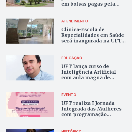
em bolsas pagas pela
Fapto em projetos de R$
104 milhões na UFT
ATENDIMENTO
Clínica-Escola de
Especialidades em Saúde
será inaugurada na UFT
com 33 consultórios em
Palmas
EDUCAÇÃO
UFT lança curso de
Inteligência Artificial
com aula magna de
referência nacional na
área
EVENTO
UFT realiza I Jornada
Integrada das Mulheres
com programação
gratuita até 13 de março
HISTÓRICO