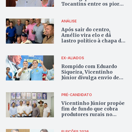
Tocantins entre os piores
do país em rodovias e
fala em prioridades
equivocadas
ANÁLISE
Após sair do centro,
Amélio vira elo e dá
lastro político à chapa de
Vicentinho
EX-ALIADOS
Rompido com Eduardo
Siqueira, Vicentinho
Júnior divulga envio de
R$ 416 mil para Palmas
PRÉ-CANDIDATO
Vicentinho Júnior propõe
fim de fundo que cobra
produtores rurais no
Tocantins
ELEIÇÕES 2026