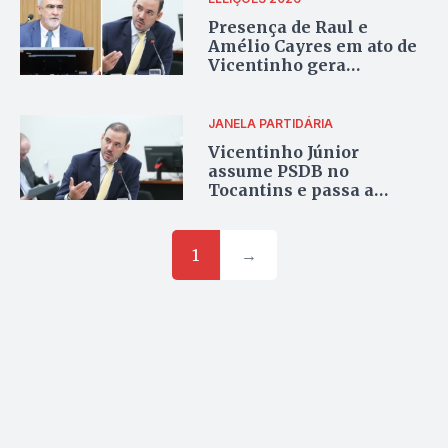
Presença de Raul e
Amélio Cayres em ato de
Vicentinho gera
desconforto no entorno
de Wanderlei
JANELA PARTIDÁRIA
Vicentinho Júnior
assume PSDB no
Tocantins e passa a
comandar diretório
estadual; veja a
composição
1
→