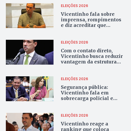
ELEIÇÕES 2026
Vicentinho fala sobre
imprensa, rompimentos
e diz acreditar que
eleição será decidida
pela “estrutura moral”
ELEIÇÕES 2026
Com o contato direto,
Vicentinho busca reduzir
vantagem da estrutura
política em torno de
Dorinha
ELEIÇÕES 2026
Segurança pública:
Vicentinho fala em
sobrecarga policial e
facções; Dorinha destaca
estruturação das forças
policiais
ELEIÇÕES 2026
Vicentinho reage a
ranking que coloca