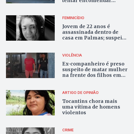
tentar encomendar
assassinato da ex-
companheira
FEMINICÍDIO
Jovem de 22 anos é
assassinada dentro de
casa em Palmas; suspeito
é preso
VIOLÊNCIA
Ex-companheiro é preso
suspeito de matar mulher
na frente dos filhos em
Tocantinópolis
ARTIGO DE OPINIÃO
Tocantins chora mais
uma vítima de homens
violentos
CRIME