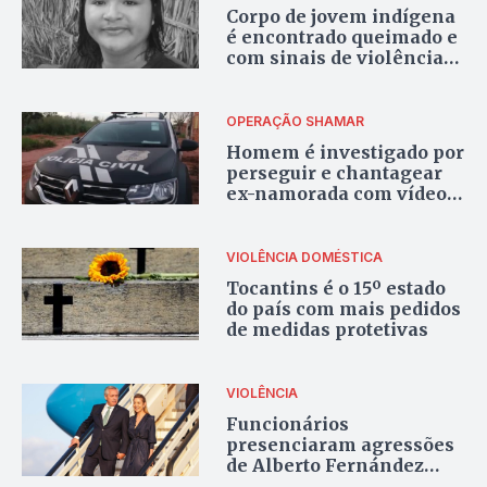
Corpo de jovem indígena
é encontrado queimado e
com sinais de violência
em Formoso do Araguaia
OPERAÇÃO SHAMAR
Homem é investigado por
perseguir e chantagear
ex-namorada com vídeos
íntimos em Miranorte
VIOLÊNCIA DOMÉSTICA
Tocantins é o 15º estado
do país com mais pedidos
de medidas protetivas
VIOLÊNCIA
Funcionários
presenciaram agressões
de Alberto Fernández
contra ex-mulher na