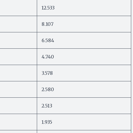
12.533
8.107
6.584
4.740
3.578
2.580
2.513
1.935