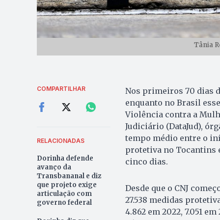
Tânia R
COMPARTILHAR
Nos primeiros 70 dias d
enquanto no Brasil esse
Violência contra a Mulh
Judiciário (DataJud), ór
tempo médio entre o in
RELACIONADAS
protetiva no Tocantins 
Dorinha defende
cinco dias.
avanço da
Transbananal e diz
que projeto exige
Desde que o CNJ começou
articulação com
27.538 medidas protetiv
governo federal
4.862 em 2022, 7.051 em 