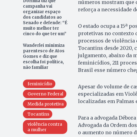
Dorinha diz que
números mostram que o 
campanha vai
reforça a necessidade d
organizar espaço
dos candidatos ao
Senado e defende: “É
O estado ocupa a 15ª po
muito melhor ter
protetivas no contexto 
cinco do que ter um”
processos de violência
Wanderlei minimiza
Tocantins desde 2020, 
parentesco de Atos
julgamento, abaixo da m
Gomes e diz que
escolha foi política,
feminicídios, 211 proce
não familiar
Brasil esse número chega
feminicídio
Apesar do volume de ca
especializadas em Violê
Governo Federal
localizadas em Palmas 
Medida protetiva
Tocantins
Para a advogada Débora
violência contra
Advogada da Ordem dos 
a mulher
o aumento no número de