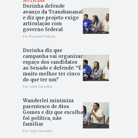
NOTÍCIAS
Dorinha defende
avanço da Transbananal
e diz que projeto exige
articulação com
governo federal
Por Rozeane Feitosa
Dorinha diz que
campanha vai organizar
espaço dos candidatos
ao Senado e defende: “É
muito melhor ter cinco
do que ter um”
Por Júlia Carvalho
Wanderlei minimiza
parentesco de Atos
Gomes e diz que escolha
foi política, não
familiar
Por Júlia Carvalho