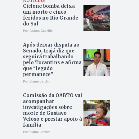
NOTÍCIAS
Ciclone bomba deixa
um morto e cinco
feridos no Rio Grande
do Sul
Por Gabes Guizilin
Após deixar disputa ao
Senado, Irajá diz que
seguirá trabalhando
pelo Tocantins e afirma
que “legado
permanece”
Por Elâine Jardim
Comissão da OABTO vai
acompanhar
investigações sobre
morte de Gustavo
Veloso e prestar apoio à
família
Por Elâine Jardim