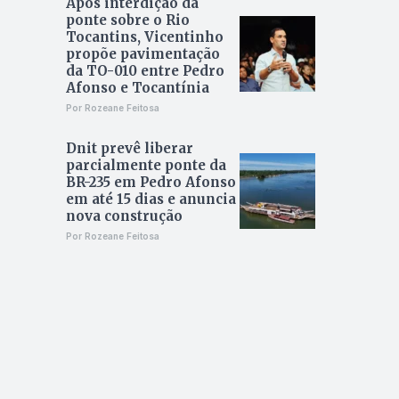
Após interdição da
ponte sobre o Rio
Tocantins, Vicentinho
propõe pavimentação
da TO-010 entre Pedro
Afonso e Tocantínia
Por Rozeane Feitosa
Dnit prevê liberar
parcialmente ponte da
BR-235 em Pedro Afonso
em até 15 dias e anuncia
nova construção
Por Rozeane Feitosa