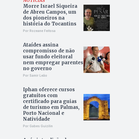
NOTÍCIAS
Morre Israel Siqueira
de Abreu Campos, um
dos pioneiros na
história do Tocantins
Por Rozeane Feitosa
Ataídes assina
compromisso de não
usar fundo eleitoral
nem empregar parentes
no governo
Por Samir Leão
Iphan oferece cursos
gratuitos com
certificado para guias
de turismo em Palmas,
Porto Nacional e
Natividade
Por Gabes Guizilin