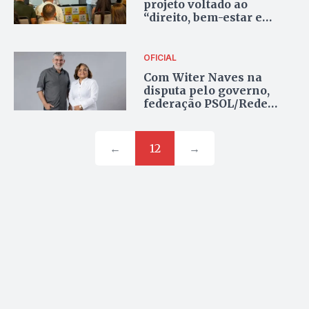
projeto voltado ao
“direito, bem-estar e
bem-querer” dos
tocantinenses na
convenção da federação
OFICIAL
PSOL/Rede
Com Witer Naves na
disputa pelo governo,
federação PSOL/Rede
realiza convenção em
Palmas
←
12
→