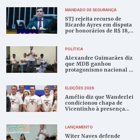
as eleições de 2026
MANDADO DE SEGURANÇA
STJ rejeita recurso de
Ricardo Ayres em disputa
por honorários de R$ 18,3
milhões contra o Estado
do Tocantins
POLÍTICA
Alexandre Guimarães diz
que MDB ganhou
protagonismo nacional e
relata disputa pelo
comando do partido no
Tocantins
ELEIÇÕES 2026
Amélio diz que Wanderlei
condicionou chapa de
Vicentinho à presença
dele e de Alexandre
Guimarães
LANÇAMENTO
Witer Naves defende