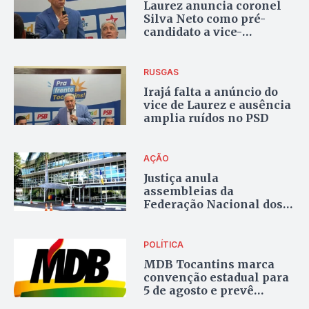
Laurez anuncia coronel
Silva Neto como pré-
candidato a vice-
governador
RUSGAS
Irajá falta a anúncio do
vice de Laurez e ausência
amplia ruídos no PSD
AÇÃO
Justiça anula
assembleias da
Federação Nacional dos
Corretores e manda
realizar novas eleições
após ação do sindicato do
POLÍTICA
Tocantins
MDB Tocantins marca
convenção estadual para
5 de agosto e prevê
definição da chapa para