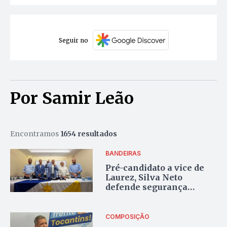
Seguir no
Por Samir Leão
Encontramos
1654 resultados
BANDEIRAS
Pré-candidato a vice de
Laurez, Silva Neto
defende segurança
pública, combate à
corrupção e valorização
do funcionalismo
COMPOSIÇÃO