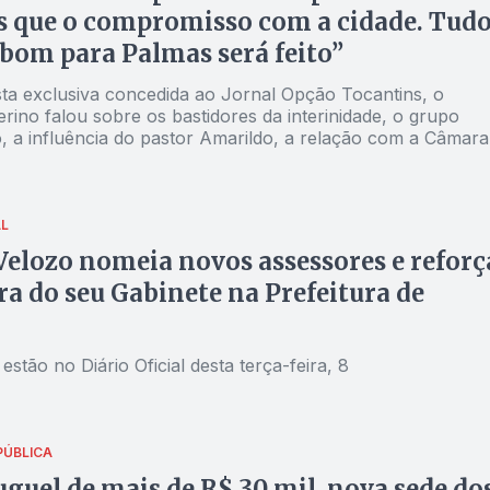
 que o compromisso com a cidade. Tud
 bom para Palmas será feito”
sta exclusiva concedida ao Jornal Opção Tocantins, o
terino falou sobre os bastidores da interinidade, o grupo
, a influência do pastor Amarildo, a relação com a Câmara
o Siqueira
AL
Velozo nomeia novos assessores e reforç
ra do seu Gabinete na Prefeitura de
tão no Diário Oficial desta terça-feira, 8
PÚBLICA
guel de mais de R$ 30 mil, nova sede do