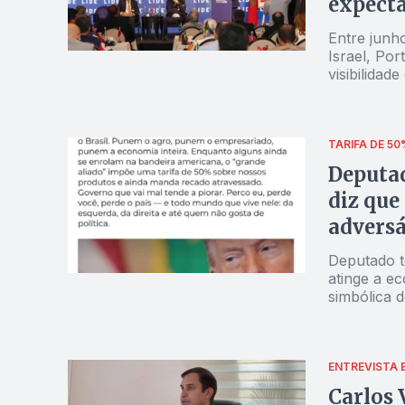
expecta
Entre junh
Israel, Po
visibilidad
TARIFA DE 50
Deputad
diz que
adversá
Deputado t
atinge a e
simbólica 
ENTREVISTA 
Carlos 