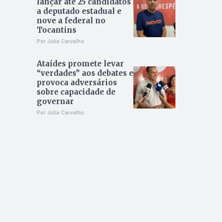
lançar até 25 candidatos
a deputado estadual e
nove a federal no
Tocantins
Por Júlia Carvalho
Ataídes promete levar
“verdades” aos debates e
provoca adversários
sobre capacidade de
governar
Por Júlia Carvalho