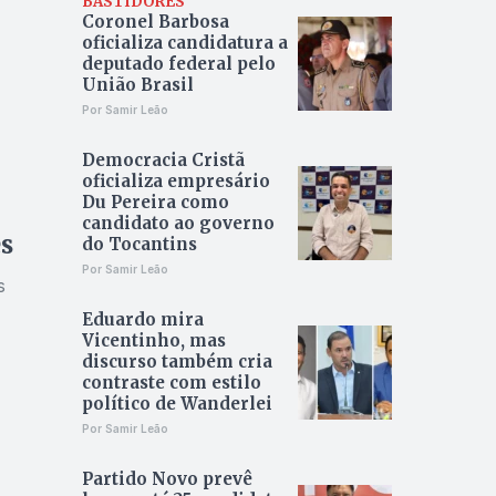
BASTIDORES
Coronel Barbosa
oficializa candidatura a
deputado federal pelo
União Brasil
Por Samir Leão
Democracia Cristã
oficializa empresário
Du Pereira como
candidato ao governo
es
do Tocantins
Por Samir Leão
s
Eduardo mira
Vicentinho, mas
discurso também cria
contraste com estilo
político de Wanderlei
Por Samir Leão
Partido Novo prevê