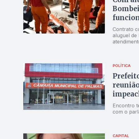
Bombei
funcion
Contrato 
aluguel de
atendiment
POLÍTICA
Prefeit
reunião
impeach
Encontro te
com o parl
CAPITAL