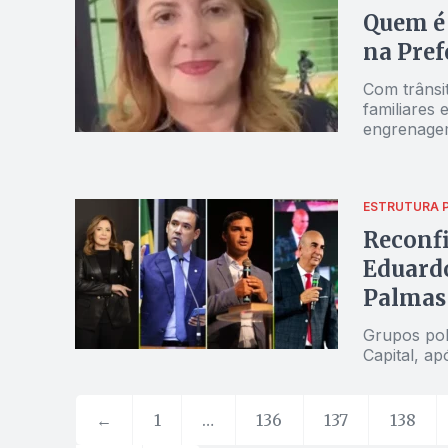
Quem é 
na Pref
Com trânsi
familiares 
engrenagem
Velozo
ESTRUTURA P
Reconfi
Eduardo
Palmas
Grupos pol
Capital, ap
←
1
…
136
137
138