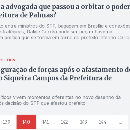
a advogada que passou a orbitar o pode
eitura de Palmas?
to entre ministros do STF, bagagem em Brasília e conexõe
estratégicas, Dalide Corrêa pode ser peça-chave na
 política que se forma em torno do prefeito interino Carlo
OLÍTICA
guração de forças após o afastamento d
 Siqueira Campos da Prefeitura de
íticos vivem momentos diferentes no novo desenho da
ós decisão do STF que afastou prefeito
139
140
141
142
143
144
…