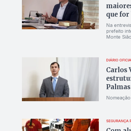
maiores
que for
Na entrevi
prefeito in
Monte Sião
com Eduard
DIÁRIO OFICI
Carlos 
estrutu
Palmas
Nomeação es
SEGURANÇA 
Com alu