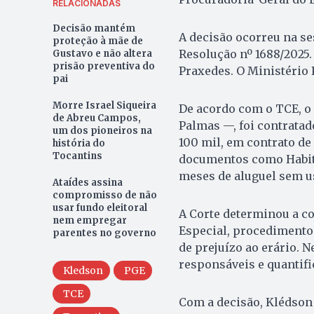
RELACIONADAS
Decisão mantém
A decisão ocorreu na se
proteção à mãe de
Resolução nº 1688/2025.
Gustavo e não altera
prisão preventiva do
Praxedes. O Ministério
pai
Morre Israel Siqueira
De acordo com o TCE, o 
de Abreu Campos,
Palmas —, foi contratad
um dos pioneiros na
100 mil, em contrato de
história do
Tocantins
documentos como Habite
meses de aluguel sem u
Ataídes assina
compromisso de não
usar fundo eleitoral
A Corte determinou a c
nem empregar
Especial, procedimento 
parentes no governo
de prejuízo ao erário. Ne
responsáveis e quantifi
Kledson
PGE
TCE
Com a decisão, Klédson d