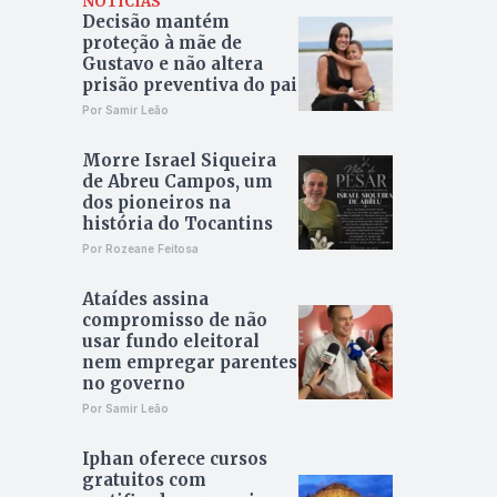
NOTÍCIAS
Decisão mantém
proteção à mãe de
Gustavo e não altera
prisão preventiva do pai
Por Samir Leão
Morre Israel Siqueira
de Abreu Campos, um
dos pioneiros na
história do Tocantins
Por Rozeane Feitosa
Ataídes assina
compromisso de não
usar fundo eleitoral
nem empregar parentes
no governo
Por Samir Leão
Iphan oferece cursos
gratuitos com