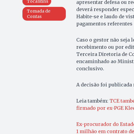
Tocantins
apresentar defesa ou rec
deverá responder espec
Tomada de
Habite-se e laudo de vis
Contas
pagamentos referentes a
Caso o gestor não seja l
recebimento ou por edit
Terceira Diretoria de C
encaminhado ao Ministé
conclusivo.
A decisão foi publicada 
Leia também:
TCE també
firmado por ex-PGE Kle
Ex-procurador do Estado
1 milhão em contrato de