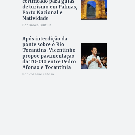
certificado para guias
de turismo em Palmas,
Porto Nacional e
Natividade
Por Gabes Guizilin
Após interdição da
ponte sobre o Rio
Tocantins, Vicentinho
propõe pavimentação
da TO-010 entre Pedro
Afonso e Tocantínia
Por Rozeane Feitosa