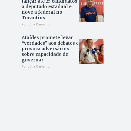
lançar até 25 candidatos
a deputado estadual e
nove a federal no
Tocantins
Por Júlia Carvalho
Ataídes promete levar
“verdades” aos debates e
provoca adversários
sobre capacidade de
governar
Por Júlia Carvalho