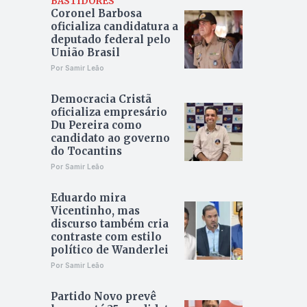
BASTIDORES
Coronel Barbosa
oficializa candidatura a
deputado federal pelo
União Brasil
Por Samir Leão
Democracia Cristã
oficializa empresário
Du Pereira como
candidato ao governo
do Tocantins
Por Samir Leão
Eduardo mira
Vicentinho, mas
discurso também cria
contraste com estilo
político de Wanderlei
Por Samir Leão
Partido Novo prevê