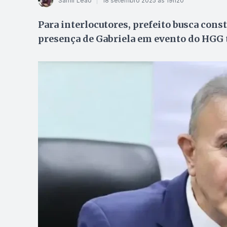
Samir Leão
18 setembro 2025 às 19h20
Para interlocutores, prefeito busca const
presença de Gabriela em evento do HGG t