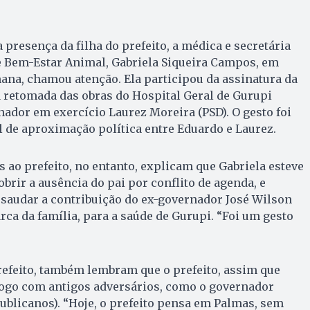
 presença da filha do prefeito, a médica e secretária
e Bem-Estar Animal, Gabriela Siqueira Campos, em
ana, chamou atenção. Ela participou da assinatura da
 retomada das obras do Hospital Geral de Gurupi
nador em exercício Laurez Moreira (PSD). O gesto foi
 de aproximação política entre Eduardo e Laurez.
 ao prefeito, no entanto, explicam que Gabriela esteve
obrir a ausência do pai por conflito de agenda, e
audar a contribuição do ex-governador José Wilson
rca da família, para a saúde de Gurupi. “Foi um gesto
efeito, também lembram que o prefeito, assim que
álogo com antigos adversários, como o governador
blicanos). “Hoje, o prefeito pensa em Palmas, sem