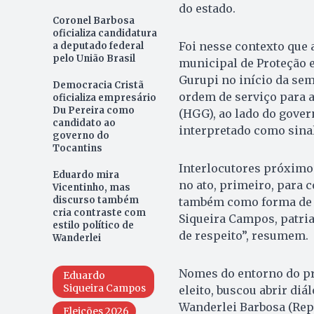
do estado.
Coronel Barbosa
oficializa candidatura
Foi nesse contexto que a
a deputado federal
pelo União Brasil
municipal de Proteção 
Gurupi no início da sem
Democracia Cristã
ordem de serviço para a
oficializa empresário
Du Pereira como
(HGG), ao lado do gover
candidato ao
interpretado como sinal
governo do
Tocantins
Interlocutores próximos
Eduardo mira
no ato, primeiro, para c
Vicentinho, mas
discurso também
também como forma de s
cria contraste com
Siqueira Campos, patria
estilo político de
de respeito”, resumem.
Wanderlei
Nomes do entorno do pr
Eduardo
Siqueira Campos
eleito, buscou abrir di
Wanderlei Barbosa (Repu
Eleições 2026