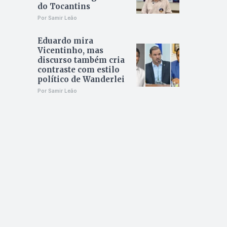
do Tocantins
Por Samir Leão
Eduardo mira
Vicentinho, mas
discurso também cria
contraste com estilo
político de Wanderlei
Por Samir Leão