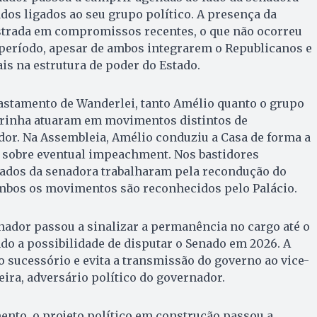
ados ligados ao seu grupo político. A presença da
strada em compromissos recentes, o que não ocorreu
eríodo, apesar de ambos integrarem o Republicanos e
s na estrutura de poder do Estado.
fastamento de Wanderlei, tanto Amélio quanto o grupo
orinha atuaram em movimentos distintos de
dor. Na Assembleia, Amélio conduziu a Casa de forma a
 sobre eventual impeachment. Nos bastidores
aliados da senadora trabalharam pela recondução do
mbos os movimentos são reconhecidos pelo Palácio.
nador passou a sinalizar a permanência no cargo até o
do a possibilidade de disputar o Senado em 2026. A
o sucessório e evita a transmissão do governo ao vice-
ra, adversário político do governador.
nto, o projeto político em construção passou a