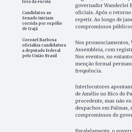
fora da escola
governador Wanderlei 
oficiais. Após o retorno
Candidatos ao
Senado iniciam
repetir. Ao longo de ja
corrida por espólio
compromissos públicos
de Irajá
Coronel Barbosa
Nos pronunciamentos, 
oficializa candidatura
Assembleia, com registr
a deputado federal
pelo União Brasil
Nos eventos, no entant
menção formal permanec
frequência.
Interlocutores apontam
de Amélio no Bico do Pa
procedente, mas não exc
despachos em Palmas, n
compromissos do govern
Paralelamente, o gover