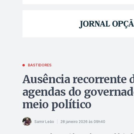
BASTIDORES
Ausência recorrente 
agendas do governad
meio político
Samir Leão
28 janeiro 2026 às 09h40