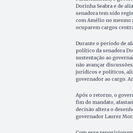
Dorinha Seabra e de ali
senadora tem sido regi
com Amélio no mesmo p
ocuparem cargos centrai
Durante o período de a
político da senadora D
sustentação ao governa
não avançar discussões
jurídicos e políticos, 
governador ao cargo. A
Após o retorno, o gover
fim do mandato, afastan
decisão altera o desenh
governador Laurez Morei
Com esse reposicioname