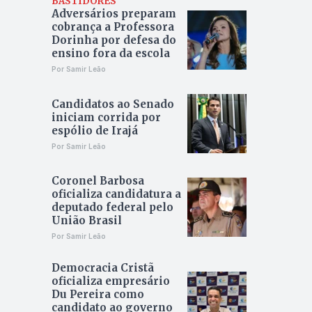
BASTIDORES
Adversários preparam
cobrança a Professora
Dorinha por defesa do
ensino fora da escola
Por Samir Leão
Candidatos ao Senado
iniciam corrida por
espólio de Irajá
Por Samir Leão
Coronel Barbosa
oficializa candidatura a
deputado federal pelo
União Brasil
Por Samir Leão
Democracia Cristã
oficializa empresário
Du Pereira como
candidato ao governo