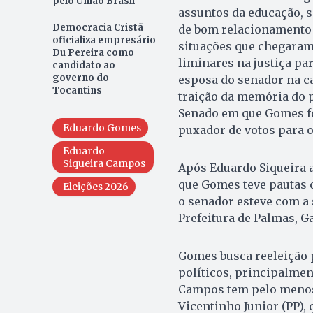
pelo União Brasil
assuntos da educação, s
Democracia Cristã
de bom relacionamento 
oficializa empresário
situações que chegaram 
Du Pereira como
liminares na justiça pa
candidato ao
governo do
esposa do senador na c
Tocantins
traição da memória do p
Senado em que Gomes foi
Eduardo Gomes
puxador de votos para o
Eduardo
Siqueira Campos
Após Eduardo Siqueira a
que Gomes teve pautas c
Eleições 2026
o senador esteve com a 
Prefeitura de Palmas, G
Gomes busca reeleição 
políticos, principalment
Campos tem pelo menos 
Vicentinho Junior (PP),