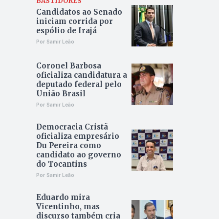
BASTIDORES
Candidatos ao Senado
iniciam corrida por
espólio de Irajá
Por Samir Leão
Coronel Barbosa
oficializa candidatura a
deputado federal pelo
União Brasil
Por Samir Leão
Democracia Cristã
oficializa empresário
Du Pereira como
candidato ao governo
do Tocantins
Por Samir Leão
Eduardo mira
Vicentinho, mas
discurso também cria