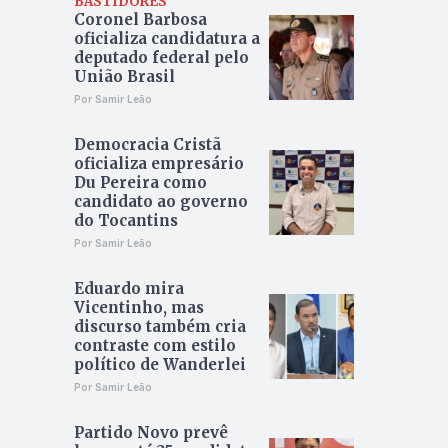
BASTIDORES
Coronel Barbosa
oficializa candidatura a
deputado federal pelo
União Brasil
Por Samir Leão
Democracia Cristã
oficializa empresário
Du Pereira como
candidato ao governo
do Tocantins
Por Samir Leão
Eduardo mira
Vicentinho, mas
discurso também cria
contraste com estilo
político de Wanderlei
Por Samir Leão
Partido Novo prevê