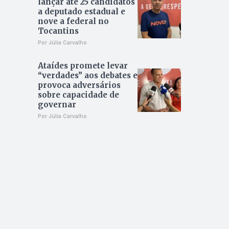
lançar até 25 candidatos
a deputado estadual e
nove a federal no
Tocantins
Por Júlia Carvalho
Ataídes promete levar
“verdades” aos debates e
provoca adversários
sobre capacidade de
governar
Por Júlia Carvalho