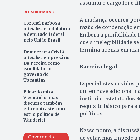
assumiu o cargo foi o fi
RELACIONADAS
A mudança ocorreu porqu
Coronel Barbosa
razão de condenação em
oficializa candidatura
Embora a punibilidade t
a deputado federal
pelo União Brasil
que a inelegibilidade s
termina apenas em mar
Democracia Cristã
oficializa empresário
Du Pereira como
Barreira legal
candidato ao
governo do
Tocantins
Especialistas ouvidos 
um entrave adicional na 
Eduardo mira
Vicentinho, mas
institui o Estatuto dos 
discurso também
requisito básico para a
cria contraste com
políticos.
estilo político de
Wanderlei
Nesse ponto, a discussão
Governo do
de votar, mas impede a p