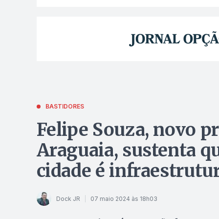
BASTIDORES
Felipe Souza, novo p
Araguaia, sustenta q
cidade é infraestrutu
Dock JR
07 maio 2024 às 18h03