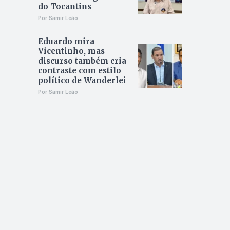
do Tocantins
Por Samir Leão
Eduardo mira
Vicentinho, mas
discurso também cria
contraste com estilo
político de Wanderlei
Por Samir Leão