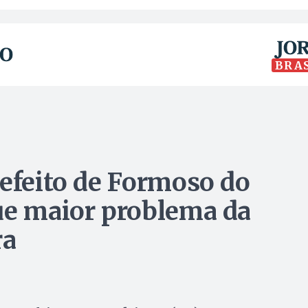
BRA
refeito de Formoso do
ue maior problema da
ra