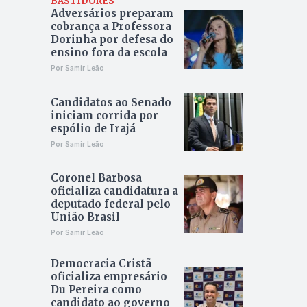
BASTIDORES
Adversários preparam
cobrança a Professora
Dorinha por defesa do
ensino fora da escola
Por Samir Leão
Candidatos ao Senado
iniciam corrida por
espólio de Irajá
Por Samir Leão
Coronel Barbosa
oficializa candidatura a
deputado federal pelo
União Brasil
Por Samir Leão
Democracia Cristã
oficializa empresário
Du Pereira como
candidato ao governo