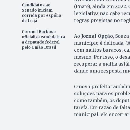
Candidatos ao
(Pnate), ainda em 2022.
Senado iniciam
legislativa não cabe re
corrida por espólio
regras previstas no reg
de Irajá
Coronel Barbosa
Ao
Jornal Opção
, Souza
oficializa candidatura
a deputado federal
município é delicada. “
pelo União Brasil
com muitos buracos, ca
mesmo. Por isso, o desa
recuperar a malha asfált
dando uma resposta imed
O novo prefeito també
soluções para os proble
como também, os deputa
tarefa. Em razão de fal
municipal, ele encerrar