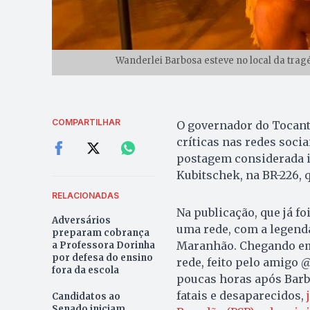
Wanderlei Barbosa esteve no local da trag
COMPARTILHAR
O governador do Tocanti
críticas nas redes socia
postagem considerada i
Kubitschek, na BR-226, q
RELACIONADAS
Na publicação, que já f
Adversários
uma rede, com a legenda:
preparam cobrança
Maranhão. Chegando em 
a Professora Dorinha
por defesa do ensino
rede, feito pelo amigo 
fora da escola
poucas horas após Barbo
fatais e desaparecidos,
Candidatos ao
Senado iniciam