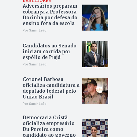
BASTIDORES
Adversários preparam
cobrança a Professora
Dorinha por defesa do
ensino fora da escola
Por Samir Leão
Candidatos ao Senado
iniciam corrida por
espólio de Irajá
Por Samir Leão
Coronel Barbosa
oficializa candidatura a
deputado federal pelo
União Brasil
Por Samir Leão
Democracia Cristã
oficializa empresário
Du Pereira como
candidato ao governo