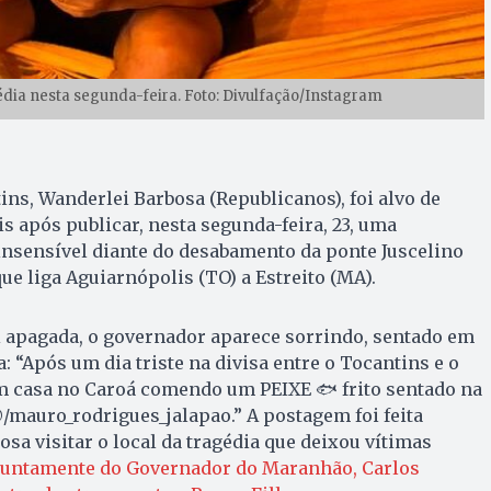
édia nesta segunda-feira. Foto: Divulfação/Instagram
ns, Wanderlei Barbosa (Republicanos), foi alvo de
is após publicar, nesta segunda-feira, 23, uma
nsensível diante do desabamento da ponte Juscelino
ue liga Aguiarnópolis (TO) a Estreito (MA).
oi apagada, o governador aparece sorrindo, sentado em
 “Após um dia triste na divisa entre o Tocantins e o
casa no Caroá comendo um PEIXE 🐟 frito sentado na
@/mauro_rodrigues_jalapao.” A postagem foi feita
sa visitar o local da tragédia que deixou vítimas
juntamente do Governador do Maranhão, Carlos