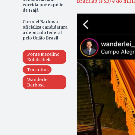
Brandão (PSB) e do mini
corrida por espólio
de Irajá
Coronel Barbosa
oficializa candidatura
a deputado federal
pelo União Brasil
Ponte Juscelino
Kubitschek
Tocantins
Wanderlei
Barbosa