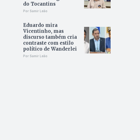
do Tocantins
Por Samir Leão
Eduardo mira
Vicentinho, mas
discurso também cria
contraste com estilo
político de Wanderlei
Por Samir Leão