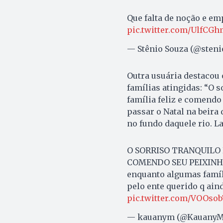
Que falta de noção e em
pic.twitter.com/UlfCG
— Stênio Souza (@sten
Outra usuária destacou 
famílias atingidas: “O 
família feliz e comendo
passar o Natal na beira
no fundo daquele rio. L
O SORRISO TRANQUILO 
COMENDO SEU PEIXINH
enquanto algumas famíli
pelo ente querido q ain
pic.twitter.com/VOOsob
— kauanym (@KauanyM