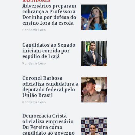
BASTIDORES
Adversários preparam
cobrança a Professora
Dorinha por defesa do
ensino fora da escola
Por Samir Leão
Candidatos ao Senado
iniciam corrida por
espólio de Irajá
Por Samir Leão
Coronel Barbosa
oficializa candidatura a
deputado federal pelo
União Brasil
Por Samir Leão
Democracia Cristã
oficializa empresário
Du Pereira como
candidato ao governo