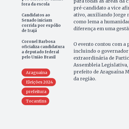
para todas as áreas da 
fora da escola
pré-candidato a vice af
ativo, auxiliando Jorge
Candidatos ao
Senado iniciam
como lema a humanidade
corrida por espólio
diferença em uma gestã
de Irajá
Coronel Barbosa
O evento contou com a 
oficializa candidatura
incluindo o governador
a deputado federal
pelo União Brasil
extraordinária de Parti
Assembleia Legislativa,
prefeito de Araguaína M
Araguaina
da região.
Eleições 2024
prefeitura
Tocantins