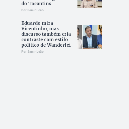
do Tocantins
Por Samir Leão
Eduardo mira
Vicentinho, mas
discurso também cria
contraste com estilo
político de Wanderlei
Por Samir Leão