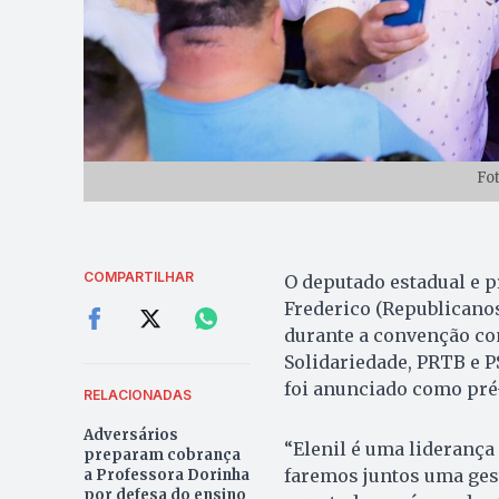
Fo
COMPARTILHAR
O deputado estadual e p
Frederico (Republicanos)
durante a convenção con
Solidariedade, PRTB e P
foi anunciado como pré
RELACIONADAS
Adversários
“Elenil é uma lideranç
preparam cobrança
faremos juntos uma ge
a Professora Dorinha
por defesa do ensino