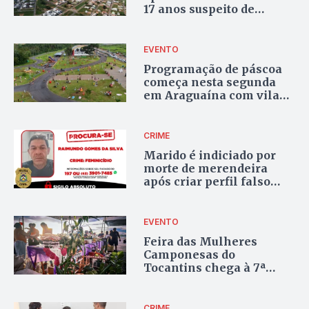
17 anos suspeito de
apedrejar homem até a
morte e filmar
EVENTO
Programação de páscoa
começa nesta segunda
em Araguaína com vila
temática
CRIME
Marido é indiciado por
morte de merendeira
após criar perfil falso
para enganar vítima em
Araguaína
EVENTO
Feira das Mulheres
Camponesas do
Tocantins chega à 7ª
edição em Araguaína com
apresentações culturais
CRIME