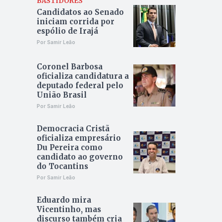
BASTIDORES
Candidatos ao Senado
iniciam corrida por
espólio de Irajá
Por Samir Leão
Coronel Barbosa
oficializa candidatura a
deputado federal pelo
União Brasil
Por Samir Leão
Democracia Cristã
oficializa empresário
Du Pereira como
candidato ao governo
do Tocantins
Por Samir Leão
Eduardo mira
Vicentinho, mas
discurso também cria