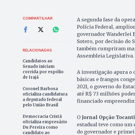
COMPARTILHAR
A segunda fase da operaç
Polícia Federal, amplio
governador Wanderlei B
Sotero, por decisão do S
também cumpriram mand
RELACIONADAS
Assembleia Legislativa.
Candidatos ao
Senado iniciam
A investigação apura o 
corrida por espólio
de Irajá
básicas e frangos conge
2021, o governo do Est
Coronel Barbosa
até R$ 73 milhões podem
oficializa candidatura
a deputado federal
financiado empreendime
pelo União Brasil
Democracia Cristã
O
Jornal Opção Tocant
oficializa empresário
estadual teve como um d
Du Pereira como
do governador e primeir
candidato ao