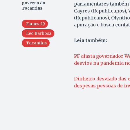
governo do
parlamentares também se
Tocantins
Cayres (Republicanos), V
(Republicanos), Olyntho
Fames-19
apuração e busca contat
Leo Barbosa
Leia também:
Tocantins
PF afasta governador W
desvios na pandemia n
Dinheiro desviado das c
despesas pessoas de inv