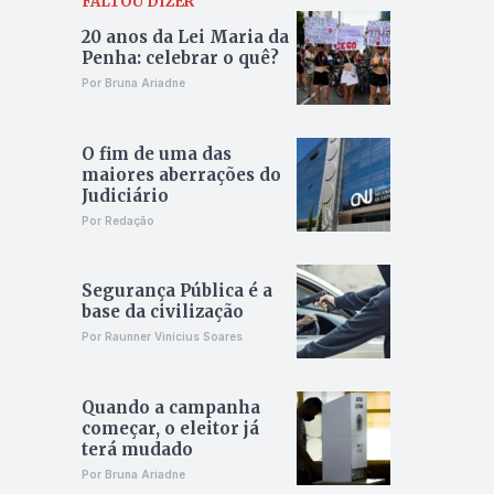
FALTOU DIZER
20 anos da Lei Maria da
Penha: celebrar o quê?
Por Bruna Ariadne
O fim de uma das
maiores aberrações do
Judiciário
Por Redação
Segurança Pública é a
base da civilização
Por Raunner Vinícius Soares
Quando a campanha
começar, o eleitor já
terá mudado
Por Bruna Ariadne