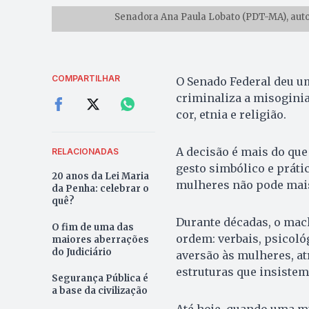
Senadora Ana Paula Lobato (PDT-MA), auto
COMPARTILHAR
O Senado Federal deu um
criminaliza a misoginia
cor, etnia e religião.
A decisão é mais do que
RELACIONADAS
gesto simbólico e práti
20 anos da Lei Maria
mulheres não pode mais 
da Penha: celebrar o
quê?
Durante décadas, o mach
O fim de uma das
ordem: verbais, psicológ
maiores aberrações
do Judiciário
aversão às mulheres, a
estruturas que insistem
Segurança Pública é
a base da civilização
Até hoje, quando uma mu