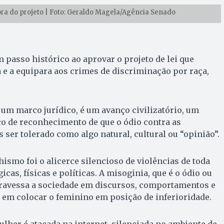
ra do projeto | Foto: Geraldo Magela/Agência Senado
 passo histórico ao aprovar o projeto de lei que
 e a equipara aos crimes de discriminação por raça,
 um marco jurídico, é um avanço civilizatório, um
co de reconhecimento de que o ódio contra as
ser tolerado como algo natural, cultural ou “opinião”.
ismo foi o alicerce silencioso de violências de toda
icas, físicas e políticas. A misoginia, que é o ódio ou
travessa a sociedade em discursos, comportamentos e
 em colocar o feminino em posição de inferioridade.
lher é atacada na internet, silenciada no ambiente de