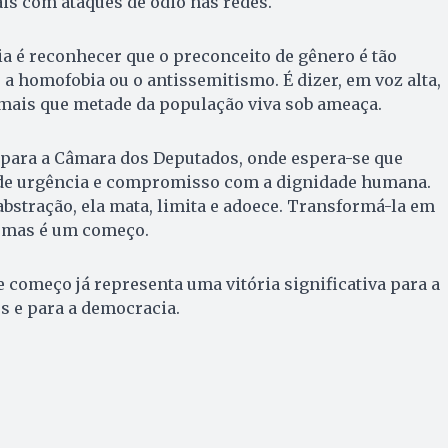
is com ataques de ódio nas redes.
a é reconhecer que o preconceito de gênero é tão
 a homofobia ou o antissemitismo. É dizer, em voz alta,
 mais que metade da população viva sob ameaça.
 para a Câmara dos Deputados, onde espera-se que
de urgência e compromisso com a dignidade humana.
bstração, ela mata, limita e adoece. Transformá-la em
, mas é um começo.
se começo já representa uma vitória significativa para a
es e para a democracia.