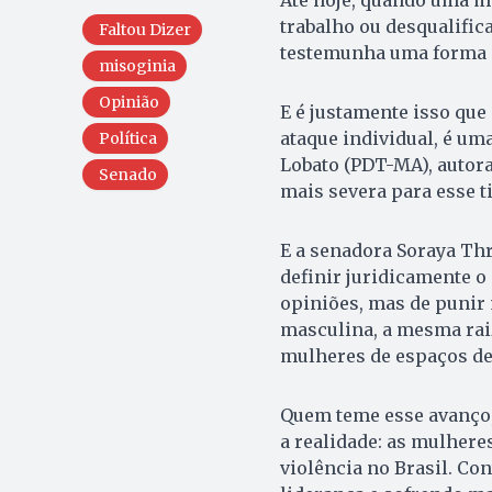
trabalho ou desqualific
Faltou Dizer
testemunha uma forma d
misoginia
Opinião
E é justamente isso que
ataque individual, é um
Política
Lobato (PDT-MA), autora
Senado
mais severa para esse t
E a senadora Soraya Th
definir juridicamente o 
opiniões, mas de punir
masculina, a mesma rai
mulheres de espaços de
Quem teme esse avanço, 
a realidade: as mulhere
violência no Brasil. C