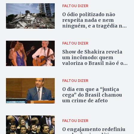
FALTOU DIZER
O ódio politizado não
respeita nada e nem
ninguém, e a tragédia na
Venezuela é uma prova
disso
FALTOU DIZER
Show de Shakira revela
um incômodo: quem
valoriza o Brasil não é o
Brasil
FALTOU DIZER
O dia em que a “justiça
cega” do Brasil chamou
um crime de afeto
FALTOU DIZER
O engajamento redefiniu