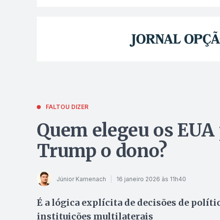
FALTOU DIZER
Quem elegeu os EUA 
Trump o dono?
Júnior Kamenach
16 janeiro 2026 às 11h40
É a lógica explícita de decisões de polí
instituições multilaterais