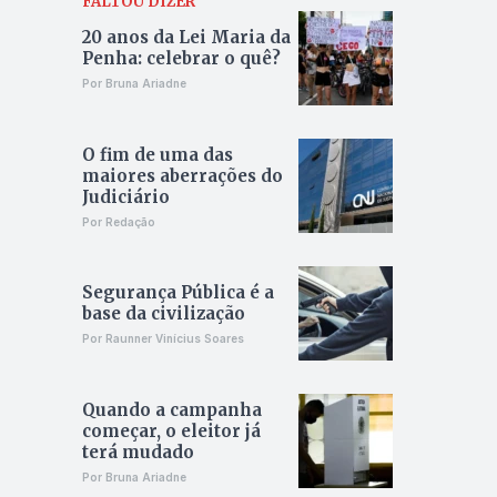
FALTOU DIZER
20 anos da Lei Maria da
Penha: celebrar o quê?
Por Bruna Ariadne
O fim de uma das
maiores aberrações do
Judiciário
Por Redação
Segurança Pública é a
base da civilização
Por Raunner Vinícius Soares
Quando a campanha
começar, o eleitor já
terá mudado
Por Bruna Ariadne