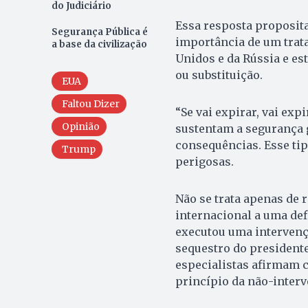
do Judiciário
Essa resposta proposit
Segurança Pública é
importância de um trata
a base da civilização
Unidos e da Rússia e es
ou substituição.
EUA
Faltou Dizer
“Se vai expirar, vai exp
Opinião
sustentam a segurança 
consequências. Esse ti
Trump
perigosas.
Não se trata apenas de 
internacional a uma def
executou uma intervençã
sequestro do presidente
especialistas afirmam c
princípio da não-interv