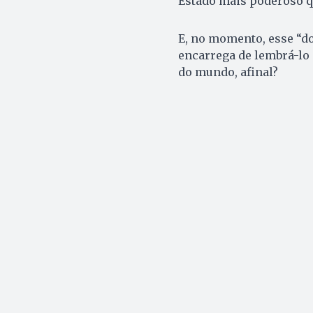
Estado mais poderoso q
E, no momento, esse “d
encarrega de lembrá-lo
do mundo, afinal?