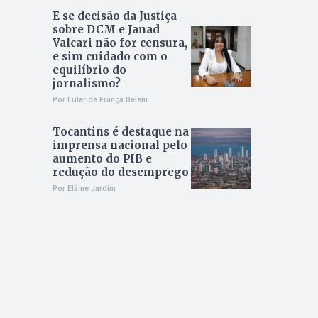
E se decisão da Justiça
sobre DCM e Janad
Valcari não for censura,
e sim cuidado com o
equilíbrio do
jornalismo?
Por Euler de França Belém
Tocantins é destaque na
imprensa nacional pelo
aumento do PIB e
redução do desemprego
Por Elâine Jardim