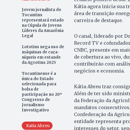
Kátia agora inicia sua t
Jovem jornalista do
área de transição energ
Tocantins
carreira de destaque.
representará estado
na Cúpula de Jovens
Líderes da Amazônia
O canal, liderado por D
Legal
Record TV e cofundador 
Lototins nega uso de
CNBC, presente em mais 
máquinas de caça-
de cobertura ao vivo, du
níqueis em estande
da Agrotins 2025
contribuirão com anális
negócios e economia.
Tocantinense é a
única do Estado
selecionada para
Kátia Abreu traz consig
bolsa de
Além de ter sido ministr
participação no 20º
Congresso de
da Federação da Agricul
Jornalismo
mandatos consecutivos, 
Investigativo
Confederação da Agricult
entidade representa pro
Katia Abreu
interesses do setor, se