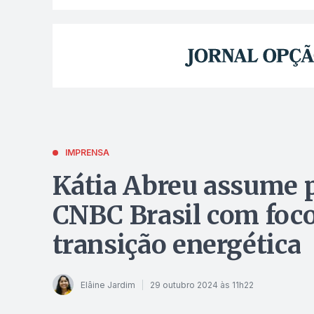
IMPRENSA
Kátia Abreu assume p
CNBC Brasil com foc
transição energética
Elâine Jardim
29 outubro 2024 às 11h22