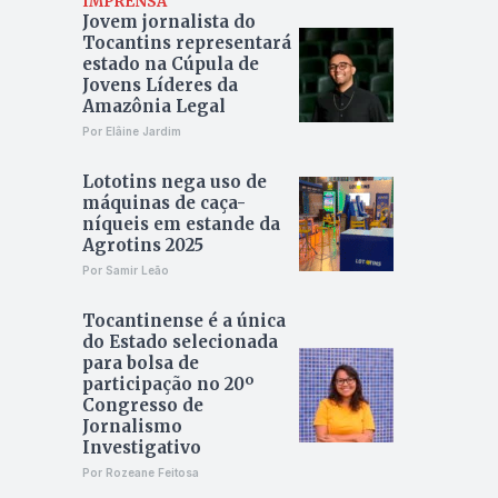
IMPRENSA
Jovem jornalista do
Tocantins representará
estado na Cúpula de
Jovens Líderes da
Amazônia Legal
Por Elâine Jardim
Lototins nega uso de
máquinas de caça-
níqueis em estande da
Agrotins 2025
Por Samir Leão
Tocantinense é a única
do Estado selecionada
para bolsa de
participação no 20º
Congresso de
Jornalismo
Investigativo
Por Rozeane Feitosa