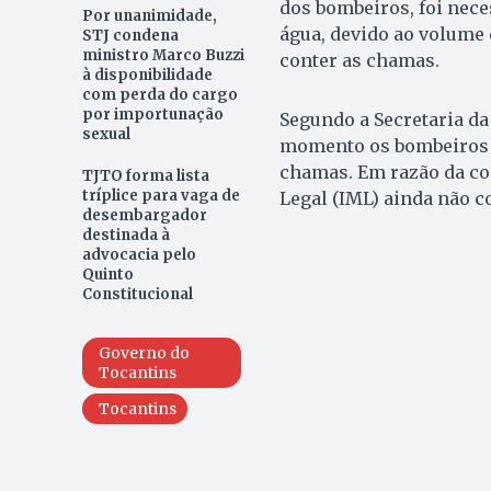
dos bombeiros, foi nece
Por unanimidade,
água, devido ao volume 
STJ condena
ministro Marco Buzzi
conter as chamas.
à disponibilidade
com perda do cargo
por importunação
Segundo a Secretaria da
sexual
momento os bombeiros 
chamas. Em razão da con
TJTO forma lista
tríplice para vaga de
Legal (IML) ainda não c
desembargador
destinada à
advocacia pelo
Quinto
Constitucional
Governo do
Tocantins
Tocantins