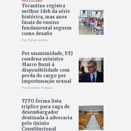
NOTÍCIAS
Tocantins registra
melhor Ideb da série
histórica, mas anos
finais do ensino
fundamental seguem
como desafio
Por Elâine Jardim
Por unanimidade, STJ
condena ministro
Marco Buzzi à
disponibilidade com
perda do cargo por
importunação sexual
Por Rozeane Feitosa
TJTO forma lista
tríplice para vaga de
desembargador
destinada à advocacia
pelo Quinto
Constitucional