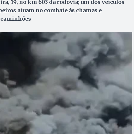
ra, 19, no km 603 da rodovia; um dos veículos
mbeiros atuam no combate às chamas e
s caminhões