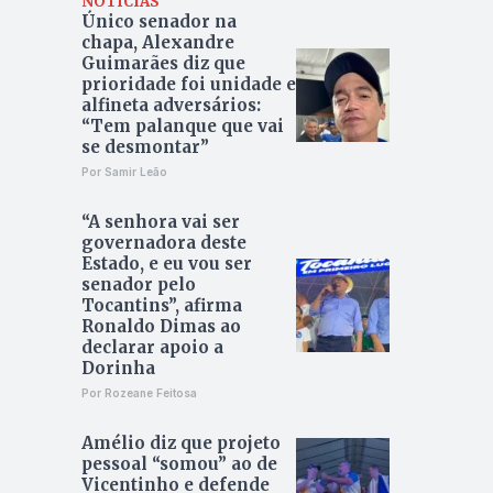
NOTÍCIAS
Único senador na
chapa, Alexandre
Guimarães diz que
prioridade foi unidade e
alfineta adversários:
“Tem palanque que vai
se desmontar”
Por Samir Leão
“A senhora vai ser
governadora deste
Estado, e eu vou ser
senador pelo
Tocantins”, afirma
Ronaldo Dimas ao
declarar apoio a
Dorinha
Por Rozeane Feitosa
Amélio diz que projeto
pessoal “somou” ao de
Vicentinho e defende