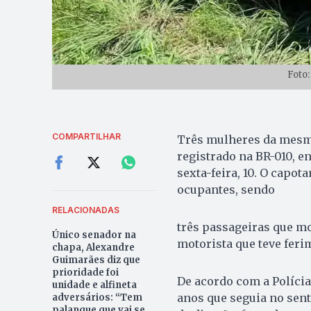
Foto:
COMPARTILHAR
Três mulheres da mesma
registrado na BR-010, e
sexta-feira, 10. O cap
ocupantes, sendo
RELACIONADAS
três passageiras que mo
Único senador na
motorista que teve feri
chapa, Alexandre
Guimarães diz que
prioridade foi
De acordo com a Polícia
unidade e alfineta
anos que seguia no senti
adversários: “Tem
palanque que vai se