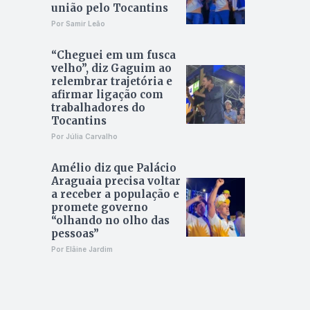
união pelo Tocantins
Por Samir Leão
“Cheguei em um fusca
velho”, diz Gaguim ao
relembrar trajetória e
afirmar ligação com
trabalhadores do
Tocantins
Por Júlia Carvalho
Amélio diz que Palácio
Araguaia precisa voltar
a receber a população e
promete governo
“olhando no olho das
pessoas”
Por Elâine Jardim