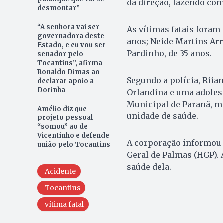
da direção, fazendo co
desmontar”
“A senhora vai ser
As vítimas fatais foram
governadora deste
anos; Neide Martins Arr
Estado, e eu vou ser
Pardinho, de 35 anos.
senador pelo
Tocantins”, afirma
Ronaldo Dimas ao
Segundo a polícia, Riia
declarar apoio a
Dorinha
Orlandina e uma adoles
Municipal de Paranã, ma
Amélio diz que
unidade de saúde.
projeto pessoal
“somou” ao de
Vicentinho e defende
A corporação informou a
união pelo Tocantins
Geral de Palmas (HGP). 
saúde dela.
Acidente
Tocantins
vítima fatal