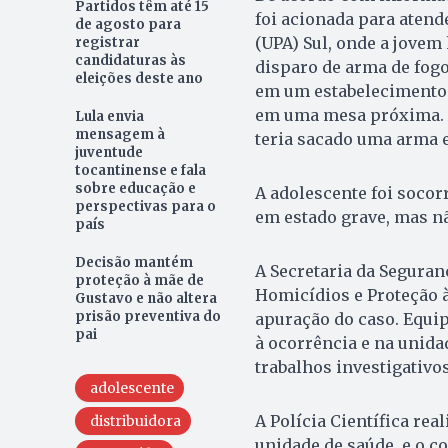
Partidos têm até 15
foi acionada para aten
de agosto para
(UPA) Sul, onde a jovem
registrar
candidaturas às
disparo de arma de fogo
eleições deste ano
em um estabelecimento 
em uma mesa próxima. 
Lula envia
mensagem à
teria sacado uma arma e
juventude
tocantinense e fala
sobre educação e
A adolescente foi socor
perspectivas para o
em estado grave, mas nã
país
Decisão mantém
A Secretaria da Seguran
proteção à mãe de
Homicídios e Proteção 
Gustavo e não altera
prisão preventiva do
apuração do caso. Equip
pai
à ocorrência e na unida
trabalhos investigativos
adolescente
A Polícia Científica rea
distribuidora
unidade de saúde, e o c