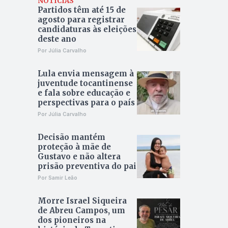
NOTÍCIAS
Partidos têm até 15 de
agosto para registrar
candidaturas às eleições
deste ano
Por Júlia Carvalho
Lula envia mensagem à
juventude tocantinense
e fala sobre educação e
perspectivas para o país
Por Júlia Carvalho
Decisão mantém
proteção à mãe de
Gustavo e não altera
prisão preventiva do pai
Por Samir Leão
Morre Israel Siqueira
de Abreu Campos, um
dos pioneiros na