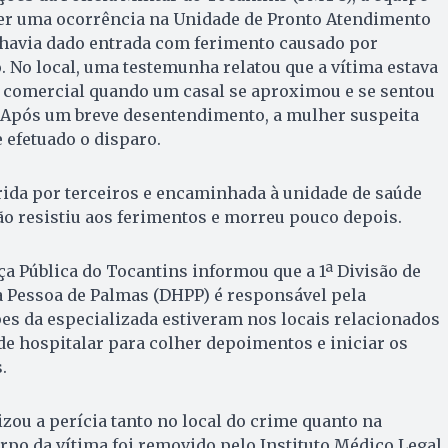
der uma ocorrência na Unidade de Pronto Atendimento
 havia dado entrada com ferimento causado por
. No local, uma testemunha relatou que a vítima estava
comercial quando um casal se aproximou e se sentou
Após um breve desentendimento, a mulher suspeita
 efetuado o disparo.
rida por terceiros e encaminhada à unidade de saúde
o resistiu aos ferimentos e morreu pouco depois.
ça Pública do Tocantins informou que a 1ª Divisão de
à Pessoa de Palmas (DHPP) é responsável pela
es da especializada estiveram nos locais relacionados
de hospitalar para colher depoimentos e iniciar os
.
lizou a perícia tanto no local do crime quanto na
orpo da vítima foi removido pelo Instituto Médico Legal