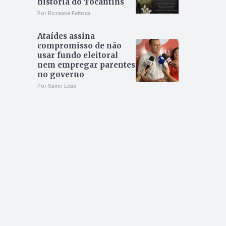
história do Tocantins
Por Rozeane Feitosa
Ataídes assina
compromisso de não
usar fundo eleitoral
nem empregar parentes
no governo
Por Samir Leão