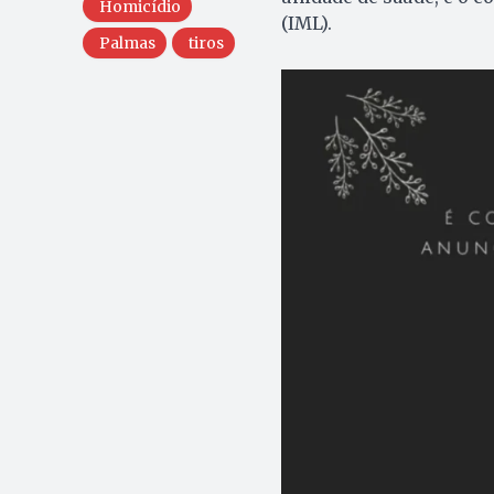
Homicídio
(IML).
Palmas
tiros