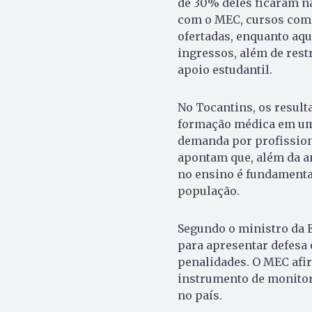
de 30% deles ficaram nas
com o MEC, cursos com 
ofertadas, enquanto aqu
ingressos, além de res
apoio estudantil.
No Tocantins, os result
formação médica em um 
demanda por profissiona
apontam que, além da a
no ensino é fundamental
população.
Segundo o ministro da E
para apresentar defesa 
penalidades. O MEC afi
instrumento de monito
no país.