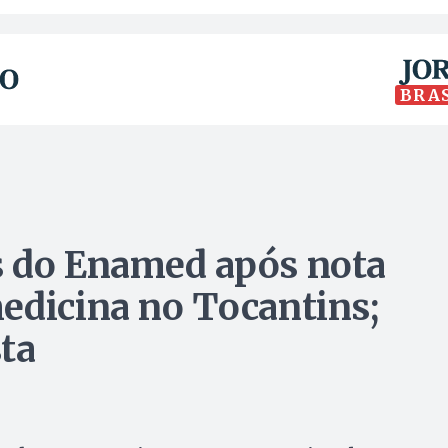
BRA
s do Enamed após nota
edicina no Tocantins;
ta