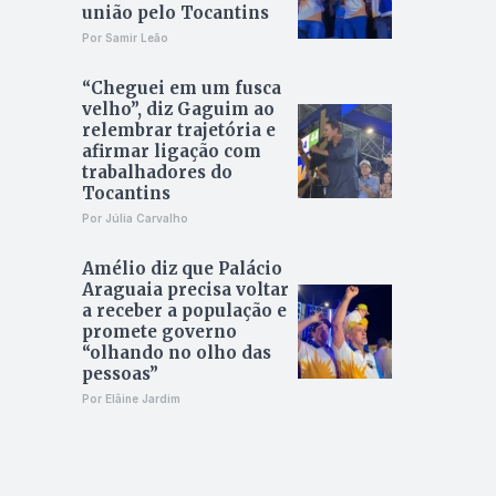
união pelo Tocantins
Por Samir Leão
“Cheguei em um fusca
velho”, diz Gaguim ao
relembrar trajetória e
afirmar ligação com
trabalhadores do
Tocantins
Por Júlia Carvalho
Amélio diz que Palácio
Araguaia precisa voltar
a receber a população e
promete governo
“olhando no olho das
pessoas”
Por Elâine Jardim