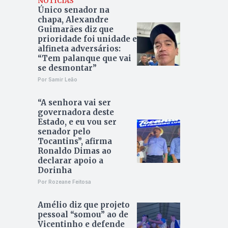
NOTÍCIAS
Único senador na
chapa, Alexandre
Guimarães diz que
prioridade foi unidade e
alfineta adversários:
“Tem palanque que vai
se desmontar”
Por Samir Leão
“A senhora vai ser
governadora deste
Estado, e eu vou ser
senador pelo
Tocantins”, afirma
Ronaldo Dimas ao
declarar apoio a
Dorinha
Por Rozeane Feitosa
Amélio diz que projeto
pessoal “somou” ao de
Vicentinho e defende