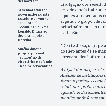
desmontar”
divulgação dos resultad
de todo o país indicam 
“A senhora vai ser
governadora deste
aqueles apresentados 
Estado, e eu vou ser
Segundo o grupo educaci
senador pelo
principalmente, ao núm
Tocantins”, afirma
Ronaldo Dimas ao
avaliação.
declarar apoio a
Dorinha
“Diante disso, o grupo 
Amélio diz que
do Inep antes de se ma
projeto pessoal
apresentados”, afirmou a
“somou” ao de
Vicentinho e defende
união pelo Tocantins
A Afya informa que está
Análises de instituições 
foram reportados como 
estudantes proficientes d
aguarda esclarecimentos 
manifestar de forma con