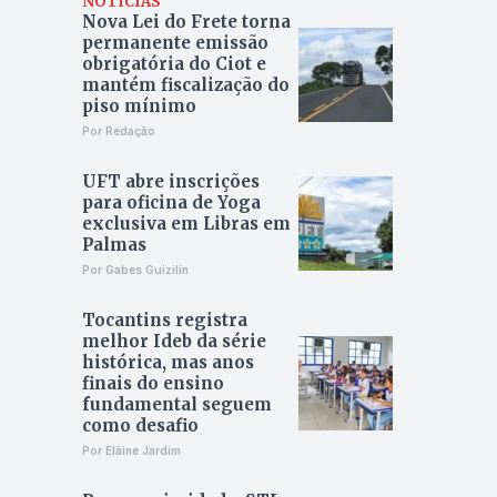
NOTÍCIAS
Nova Lei do Frete torna
permanente emissão
obrigatória do Ciot e
mantém fiscalização do
piso mínimo
Por Redação
UFT abre inscrições
para oficina de Yoga
exclusiva em Libras em
Palmas
Por Gabes Guizilin
Tocantins registra
melhor Ideb da série
histórica, mas anos
finais do ensino
fundamental seguem
como desafio
Por Elâine Jardim