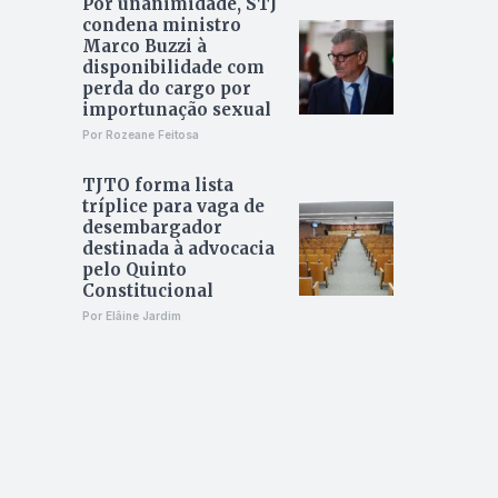
Por unanimidade, STJ
condena ministro
Marco Buzzi à
disponibilidade com
perda do cargo por
importunação sexual
Por Rozeane Feitosa
TJTO forma lista
tríplice para vaga de
desembargador
destinada à advocacia
pelo Quinto
Constitucional
Por Elâine Jardim