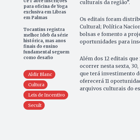
UFT abre inscrições
culturais da região”.
para oficina de Yoga
exclusiva em Libras
em Palmas
Os editais foram distri
Cultural; Política Nacio
Tocantins registra
bolsas e fomento a proj
melhor Ideb da série
histórica, mas anos
oportunidades para ins
finais do ensino
fundamental seguem
como desafio
Além dos 12 editais que
ocorrer nesta sexta, 30,
que terá investimento d
Aldir Blanc
oferecerá 11 oportunida
Cultura
arquivos culturais do es
Leis de Incentivo
Secult