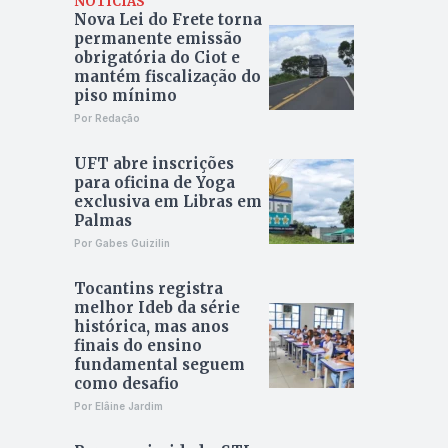
NOTÍCIAS
Nova Lei do Frete torna
permanente emissão
obrigatória do Ciot e
mantém fiscalização do
piso mínimo
Por Redação
UFT abre inscrições
para oficina de Yoga
exclusiva em Libras em
Palmas
Por Gabes Guizilin
Tocantins registra
melhor Ideb da série
histórica, mas anos
finais do ensino
fundamental seguem
como desafio
Por Elâine Jardim