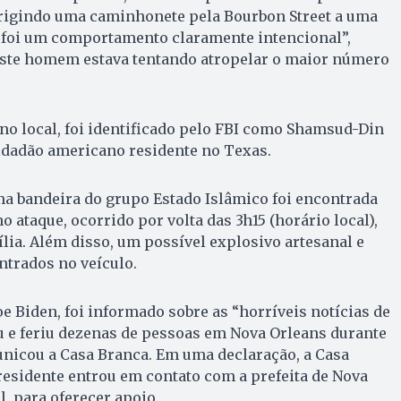
igindo uma caminhonete pela Bourbon Street a uma
e foi um comportamento claramente intencional”,
Este homem estava tentando atropelar o maior número
no local, foi identificado pelo FBI como Shamsud-Din
cidadão americano residente no Texas.
ma bandeira do grupo Estado Islâmico foi encontrada
 ataque, ocorrido por volta das 3h15 (horário local),
ília. Além disso, um possível explosivo artesanal e
ntrados no veículo.
oe Biden, foi informado sobre as “horríveis notícias de
 e feriu dezenas de pessoas em Nova Orleans durante
unicou a Casa Branca. Em uma declaração, a Casa
esidente entrou em contato com a prefeita de Nova
l, para oferecer apoio.