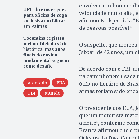
envolveu um homem dir
UFT abre inscrições
velocidade muito alta, 
para oficina de Yoga
afirmou Kirkpatrick. “
exclusiva em Libras
em Palmas
de pessoas possível.”
Tocantins registra
melhor Ideb da série
O suspeito, que morreu 
histórica, mas anos
Jabbar, de 42 anos, um 
finais do ensino
fundamental seguem
como desafio
De acordo com o FBI, u
na caminhonete usada no
atentado
EUA
6h15 no horário de Bras
armas teriam sido enco
FBI
Mundo
O presidente dos EUA, J
que um motorista matou
a noite”, conforme com
Branca afirmou que o pr
Orleans, LaToya Cantrel