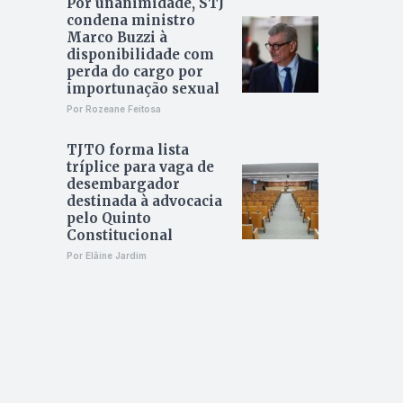
Por unanimidade, STJ
condena ministro
Marco Buzzi à
disponibilidade com
perda do cargo por
importunação sexual
Por Rozeane Feitosa
TJTO forma lista
tríplice para vaga de
desembargador
destinada à advocacia
pelo Quinto
Constitucional
Por Elâine Jardim